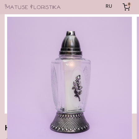
0
RU
Hauaküünal #13